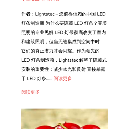
您
的
作者：Lightstec – 您值得信赖的中国 LED
户
灯条制造商 为什么要隐藏 LED 灯条？完美
外
照明的专业见解 LED 灯带彻底改变了室内
空
和建筑照明，但当无缝集成到空间中时，
间：
它们的真正潜力才会闪耀。作为领先的
20
LED 灯条制造商，Lightstec 解释了隐藏式
个
安装的重要性：减少眩光和反射 直接暴露
创
意
于 LED 灯条……
阅读更多
景
关于改变您的户外空间：20 个创意景观照
阅读更多
观
照
明
创
意