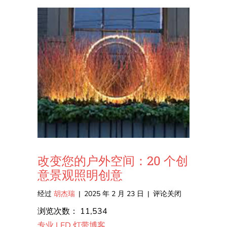
改变您的户外空间：20 个创
意景观照明创意
在
经过
胡杰瑞
|
2025 年 2 月 23 日
|
评论关闭
改
浏览次数：
11,534
变
专业 LED 灯带博客