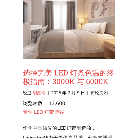
选择完美 LED 灯条色温的终
极指南：3000K 与 6000K
在
经过
胡杰瑞
|
2025 年 2 月 9 日
|
评论关闭
选
浏览次数：
13,600
择
专业 LED 灯带博客
完
美
作为中国领先的LED灯带制造商，
LED
Lightstec致力于提供高品质、创新的照明