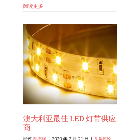
明
关于显色指数（CRI）及其在LED照明中的
阅读更多
中
的
应
用
澳大利亚最佳 LED 灯带供应
商
经过
胡杰瑞
|
2020 年 2 月 21 日
|
5 条评论