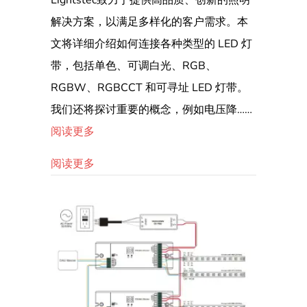
灯
解决方案，以满足多样化的客户需求。本
条
文将详细介绍如何连接各种类型的 LED 灯
色
带，包括单色、可调白光、RGB、
温
RGBW、RGBCCT 和可寻址 LED 灯带。
的
我们还将探讨重要的概念，例如电压降……
终
极
阅读更多
指
关于选择完美 LED 灯带色温的终极指南：3000
阅读更多
南：
3000K
与
6000K