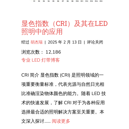
显色指数（CRI）及其在LED
照明中的应用
在
经过
胡杰瑞
|
2025 年 2 月 13 日
|
评论关闭
显
浏览次数：
12,186
色
专业 LED 灯带博客
指
数
CRI 简介 显色指数 (CRI) 是照明领域的一
（CRI）
项重要衡量标准，代表光源与自然日光相
及
比准确渲染物体颜色的能力。随着 LED 技
其
术的快速发展，了解 CRI 对于为各种应用
在
选择最合适的照明解决方案至关重要。本
LED
文深入探讨……
阅读更多
照